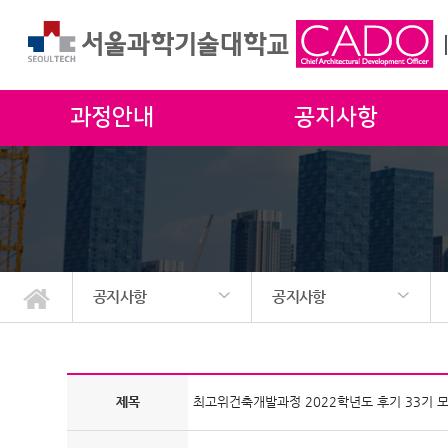
과정안내
공지사항
공지사항
공지사항
과정안내
공지사항
게시판
동문회
FORUM
공지사항
행사
제목
최고위건축개발과정 2022학년도 후기 33기 