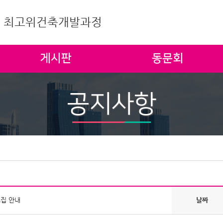
| 최고위건축개발과정
게시판
동문회
공지사항
모집 안내
날짜